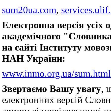
sum20ua.com
,
services.ulif
Електронна версія усіх 
академічного "Словника
на сайті Інституту мовоз
НАН України:
www.inmo.org.ua/sum.html
Звертаємо Вашу увагу
, 
електронних версій Словн
автори відповідальності н