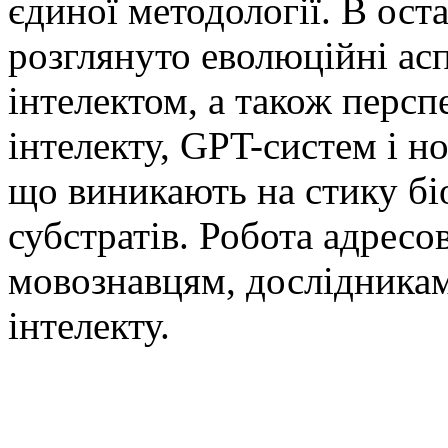
єдиної методології. В ост
розглянуто еволюційні аспе
інтелектом, а також перс
інтелекту, GPT-систем і н
що виникають на стику бі
субстратів. Робота адресо
мовознавцям, дослідникам
інтелекту.