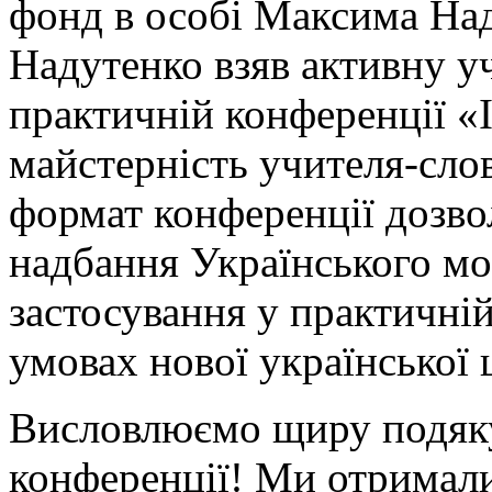
фонд в особі Максима На
Надутенко взяв активну уч
практичній конференції «Ін
майстерність учителя-сло
формат конференції дозво
надбання Українського м
застосування у практичній
умовах нової української 
Висловлюємо щиру подяку
конференції! Ми отримали