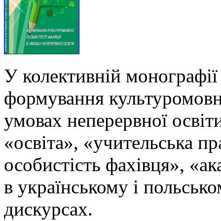
У колективній монографії
формування культуромовно
умовах неперервної освіти
«освіта», «учительська п
особистість фахівця», «ак
в українському і польськ
дискурсах.