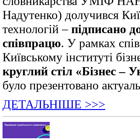
словникарства УМІФ НАН 
Надутенко) долучився Київ
технологій –
підписано д
співпрацю
. У рамках спі
Київському інституті бізн
круглий стіл «Бізнес – У
було презентовано актуаль
ДЕТАЛЬНІШЕ >>>