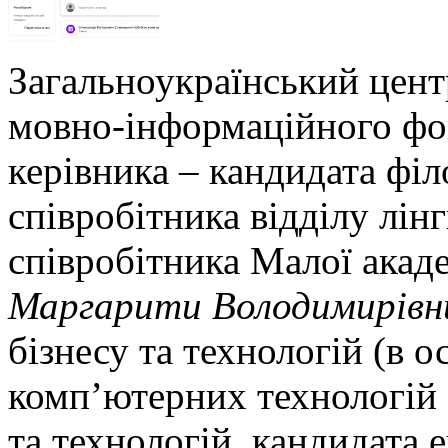
Загальноукраїнський цент
мовно-інформаційного фо
керівника – кандидата філ
співробітника відділу лін
співробітника Малої акаде
Маргарити Володимирівн
бізнесу та технологій (в о
комп’ютерних технологій 
та технологій, кандидата 