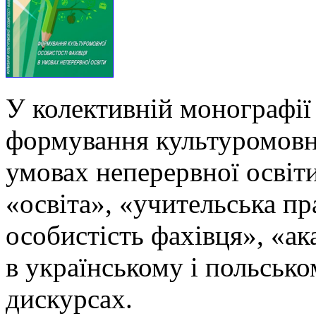
У колективній монографії
формування культуромовно
умовах неперервної освіти
«освіта», «учительська п
особистість фахівця», «ак
в українському і польськ
дискурсах.