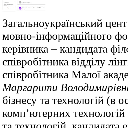
Загальноукраїнський цент
мовно-інформаційного фо
керівника – кандидата філ
співробітника відділу лін
співробітника Малої акаде
Маргарити Володимирівн
бізнесу та технологій (в о
комп’ютерних технологій 
та технологій, кандидата 