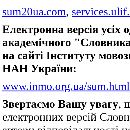
sum20ua.com
,
services.ulif
Електронна версія усіх 
академічного "Словника
на сайті Інституту мовоз
НАН України:
www.inmo.org.ua/sum.html
Звертаємо Вашу увагу
, 
електронних версій Словн
автори відповідальності н