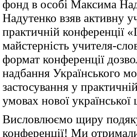
фонд в особі Максима На
Надутенко взяв активну уч
практичній конференції «Ін
майстерність учителя-сло
формат конференції дозво
надбання Українського м
застосування у практичній
умовах нової української 
Висловлюємо щиру подяку
конференції! Ми отримали