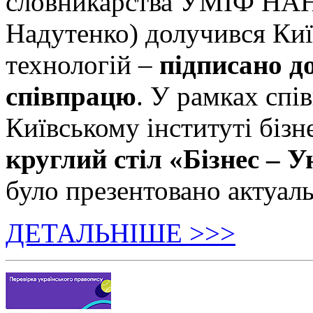
словникарства УМІФ НАН 
Надутенко) долучився Київ
технологій –
підписано д
співпрацю
. У рамках спі
Київському інституті бізн
круглий стіл «Бізнес – У
було презентовано актуаль
ДЕТАЛЬНІШЕ >>>