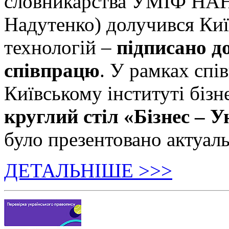
словникарства УМІФ НАН 
Надутенко) долучився Київ
технологій –
підписано д
співпрацю
. У рамках спі
Київському інституті бізн
круглий стіл «Бізнес – У
було презентовано актуаль
ДЕТАЛЬНІШЕ >>>