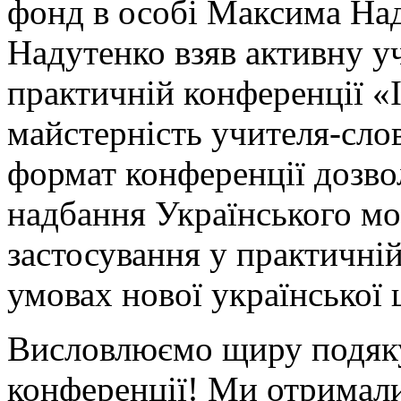
фонд в особі Максима На
Надутенко взяв активну уч
практичній конференції «Ін
майстерність учителя-сло
формат конференції дозво
надбання Українського м
застосування у практичній
умовах нової української 
Висловлюємо щиру подяку
конференції! Ми отримали