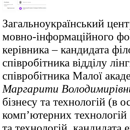
Загальноукраїнський цент
мовно-інформаційного фо
керівника – кандидата філ
співробітника відділу лін
співробітника Малої акаде
Маргарити Володимирівн
бізнесу та технологій (в о
комп’ютерних технологій 
та технологій, кандидата 