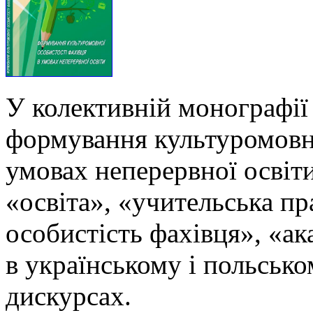
У колективній монографії
формування культуромовно
умовах неперервної освіти
«освіта», «учительська п
особистість фахівця», «ак
в українському і польськ
дискурсах.