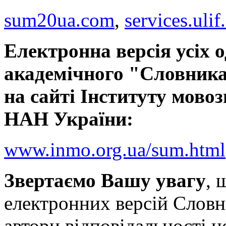
sum20ua.com
,
services.ulif
Електронна версія усіх 
академічного "Словника
на сайті Інституту мовоз
НАН України:
www.inmo.org.ua/sum.html
Звертаємо Вашу увагу
, 
електронних версій Словн
автори відповідальності н