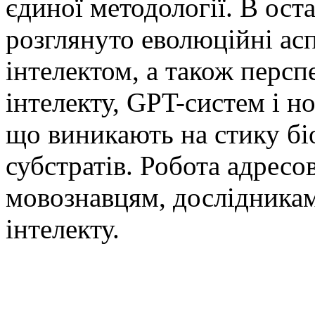
єдиної методології. В ост
розглянуто еволюційні аспе
інтелектом, а також перс
інтелекту, GPT-систем і н
що виникають на стику бі
субстратів. Робота адресо
мовознавцям, дослідникам
інтелекту.