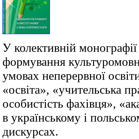
У колективній монографії
формування культуромовно
умовах неперервної освіти
«освіта», «учительська п
особистість фахівця», «ак
в українському і польськ
дискурсах.