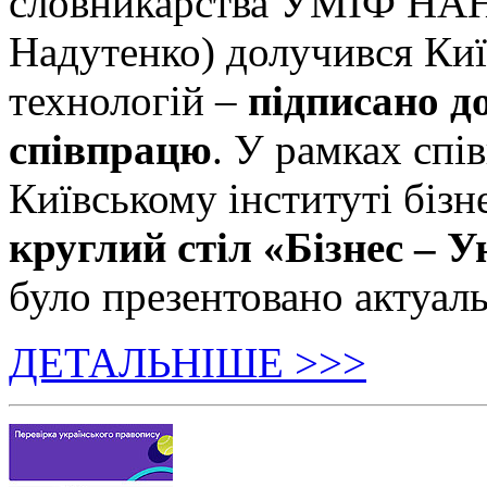
словникарства УМІФ НАН 
Надутенко) долучився Київ
технологій –
підписано д
співпрацю
. У рамках спі
Київському інституті бізн
круглий стіл «Бізнес – У
було презентовано актуаль
ДЕТАЛЬНІШЕ >>>