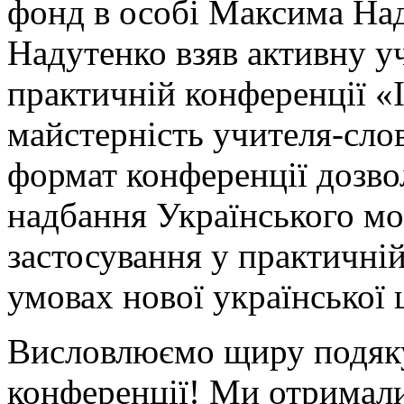
фонд в особі Максима На
Надутенко взяв активну уч
практичній конференції «Ін
майстерність учителя-сло
формат конференції дозво
надбання Українського м
застосування у практичній
умовах нової української 
Висловлюємо щиру подяку
конференції! Ми отримали