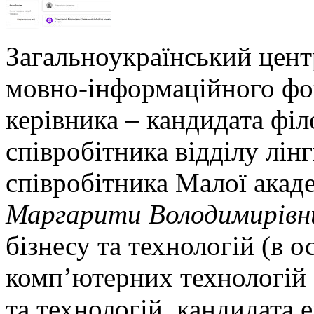
Загальноукраїнський цент
мовно-інформаційного фо
керівника – кандидата філ
співробітника відділу лін
співробітника Малої акаде
Маргарити Володимирівн
бізнесу та технологій (в о
комп’ютерних технологій 
та технологій, кандидата 