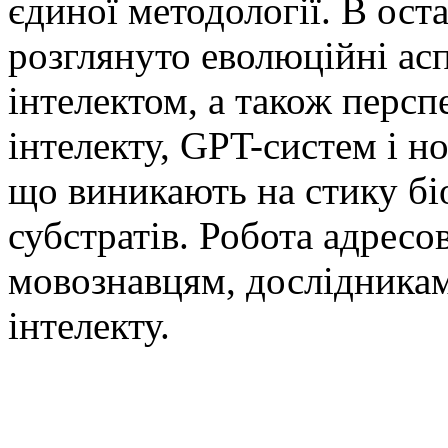
єдиної методології. В ост
розглянуто еволюційні аспе
інтелектом, а також перс
інтелекту, GPT-систем і н
що виникають на стику бі
субстратів. Робота адресо
мовознавцям, дослідникам
інтелекту.