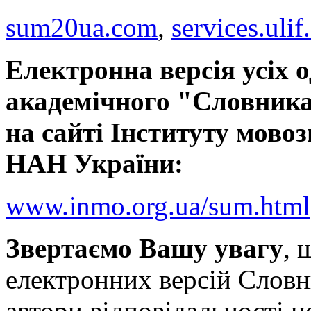
sum20ua.com
,
services.ulif
Електронна версія усіх 
академічного "Словника
на сайті Інституту мовоз
НАН України:
www.inmo.org.ua/sum.html
Звертаємо Вашу увагу
, 
електронних версій Словн
автори відповідальності н