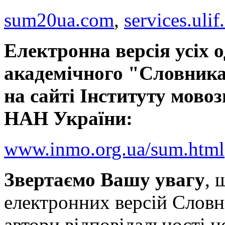
sum20ua.com
,
services.ulif
Електронна версія усіх 
академічного "Словника
на сайті Інституту мовоз
НАН України:
www.inmo.org.ua/sum.html
Звертаємо Вашу увагу
, 
електронних версій Словн
автори відповідальності н