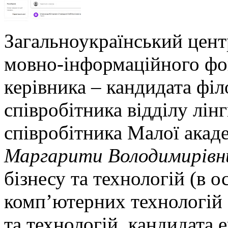
Загальноукраїнський цент
мовно-інформаційного фо
керівника – кандидата філ
співробітника відділу лін
співробітника Малої акаде
Маргарити Володимирівн
бізнесу та технологій (в о
комп’ютерних технологій 
та технологій, кандидата 