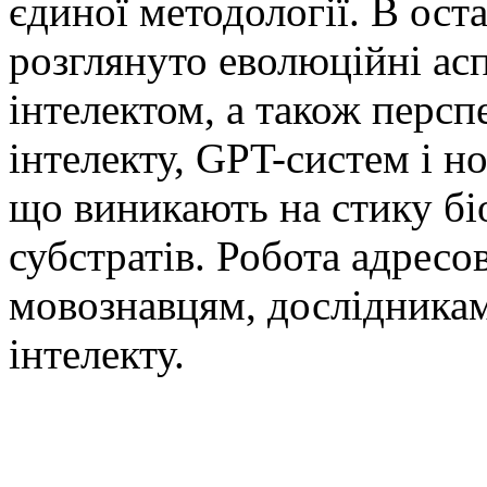
єдиної методології. В ост
розглянуто еволюційні аспе
інтелектом, а також перс
інтелекту, GPT-систем і н
що виникають на стику бі
субстратів. Робота адресо
мовознавцям, дослідникам
інтелекту.