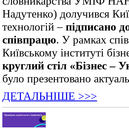
словникарства УМІФ НАН 
Надутенко) долучився Київ
технологій –
підписано д
співпрацю
. У рамках спі
Київському інституті бізн
круглий стіл «Бізнес – У
було презентовано актуаль
ДЕТАЛЬНІШЕ >>>