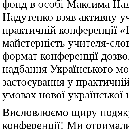
фонд в особі Максима На
Надутенко взяв активну уч
практичній конференції «Ін
майстерність учителя-сло
формат конференції дозво
надбання Українського м
застосування у практичній
умовах нової української 
Висловлюємо щиру подяку
конференції! Ми отримали