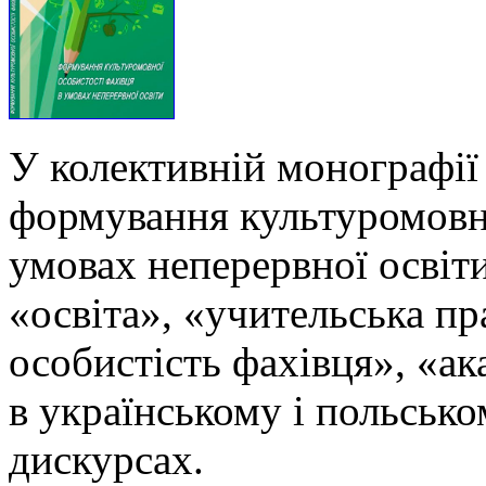
У колективній монографії
формування культуромовно
умовах неперервної освіти
«освіта», «учительська п
особистість фахівця», «ак
в українському і польськ
дискурсах.