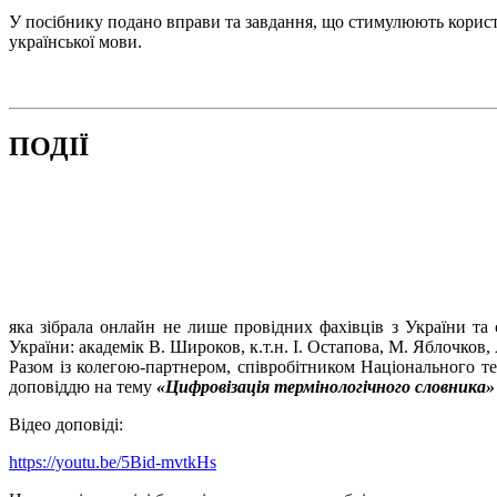
У посібнику подано вправи та завдання, що стимулюють корис
української мови.
ПОДІЇ
яка зібрала онлайн не лише провідних фахівців з України та
України: академік В. Широков, к.т.н. І. Остапова, М. Яблочков
Разом із колегою-партнером, співробітником Національного те
доповіддю на тему
«Цифровізація термінологічного словника» (Te
Відео доповіді:
https://youtu.be/5Bid-mvtkHs