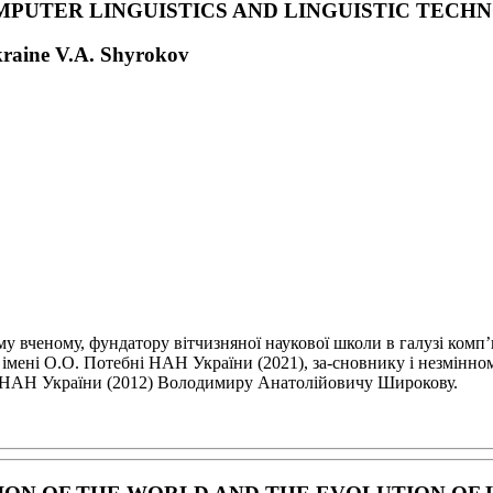
MPUTER LINGUISTICS
AND LINGUISTIC TECH
kraine V.A. Shyrokov
ому вченому,
фундатору вітчизняної наукової школи в галузі комп
ї імені О.О. Потебні НАН України (2021), за-
сновнику і незмінном
ку НАН
України (2012) Володимиру Анатолійовичу Широкову.