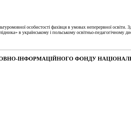
туромовної особистості фахівця в умовах неперервної освіти. Зд
лідника» в українському і польському освітньо-педагогічному ди
ОВНО-ІНФОРМАЦІЙНОГО ФОНДУ НАЦІОНАЛЬН