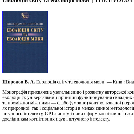
Еволюція світу та еволюція мови | THE E
Широков В. А.
Еволюція світу та еволюція мови. — Київ : В
Монографія присвячена узагальненню і розвитку авторської конц
еволюції як універсальний принцип функціонування складних си
та проміжної між ними — слабо (умовно) контрольованої (керова
як природної, так і соціальної історії в межах єдиної методолог
штучного інтелекту, GPT-систем і нових форм когнітивного жит
дослідникам когнітивних наук і штучного інтелекту.