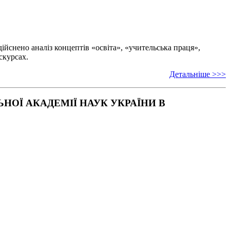
ійснено аналіз концептів «освіта», «учительська праця»,
скурсах.
Детальніше >>>
ОЇ АКАДЕМІЇ НАУК УКРАЇНИ В