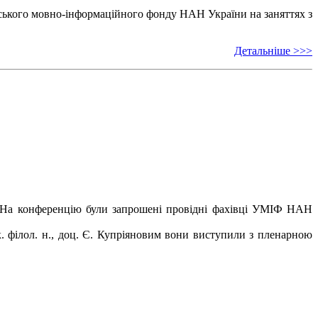
ського мовно-інформаційного фонду НАН України на заняттях з
Детальніше >>>
ов. На конференцію були запрошені провідні фахівці УМІФ НАН
к. філол. н., доц. Є. Купріяновим вони виступили з пленарною