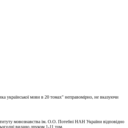
ика української мови в 20 томах" неправомірно, не вказуючи
титуту мовознавства ім. О.О. Потебні НАН України відповідно
огодні видано друком 1-11 том.