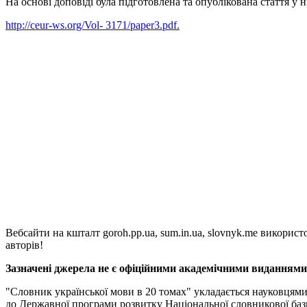
На основі доповіді була підготовлена та опублікована стаття 
http://ceur-ws.org/Vol- 3171/paper3.pdf.
Вебсайти на кшталт goroh.pp.ua, sum.in.ua, slovnyk.me викорис
авторів!
Зазначені джерела не є офіційними академічними виданнями, 
"Словник української мови в 20 томах" укладається науковцям
до Державної програми розвитку Національної словникової баз