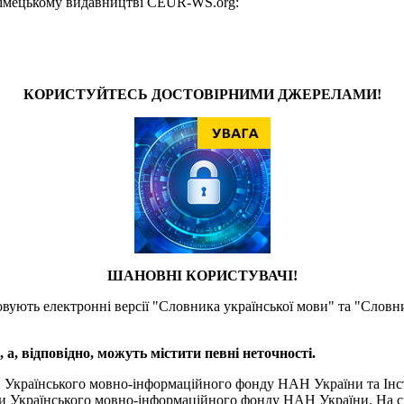
у німецькому видавництві CEUR-WS.org:
КОРИСТУЙТЕСЬ ДОСТОВІРНИМИ ДЖЕРЕЛАМИ!
ШАНОВНІ КОРИСТУВАЧІ!
товують електронні версії "Словника української мови" та "Словн
а, відповідно, можуть містити певні неточності.
и Українського мовно-інформаційного фонду НАН України та Інс
и Українського мовно-інформаційного фонду НАН України. На сь