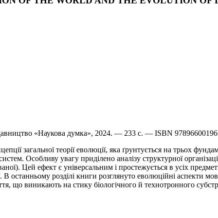
VOLUTION OF THE WORLD AND THE EVOLUTION O
идавництво «Наукова думка», 2024. — 233 с. — ISBN 9789660019
епції загальної теорії еволюції, яка ґрунтується на трьох фунд
стем. Особливу увагу приділено аналізу структурної організації
ної). Цей ефект є універсальним і простежується в усіх предмет
ії. В останньому розділі книги розглянуто еволюційні аспекти мов
тя, що виникають на стику біологічного й технотронного субстр