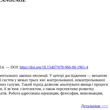
F LANGUAGE
614. — DOI:
https://doi.org/10.15407/978-966-00-1961-4
аментальних законах еволюції. У центрі дослідження — механізм
 систем у межах трьох зон: контрольованої, неконтрольованої
них галузях. Такий підхід дозволяє аналізувати явища і процеси
и, її зв’язок з інтелектом, а також перспективи розвитку
атів. Робота адресована науковцям, філософам, мовознавцям,
Детальніше >>>