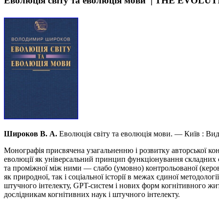
Еволюція світу та еволюція мови | THE E
Широков В. А.
Еволюція світу та еволюція мови. — Київ : В
Монографія присвячена узагальненню і розвитку авторської конц
еволюції як універсальний принцип функціонування складних си
та проміжної між ними — слабо (умовно) контрольованої (керова
як природної, так і соціальної історії в межах єдиної методолог
штучного інтелекту, GPT-систем і нових форм когнітивного жит
дослідникам когнітивних наук і штучного інтелекту.