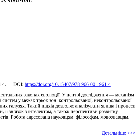
F LANGUAGE
614. — DOI:
https://doi.org/10.15407/978-966-00-1961-4
аментальних законах еволюції. У центрі дослідження — механізм
 систем у межах трьох зон: контрольованої, неконтрольованої
них галузях. Такий підхід дозволяє аналізувати явища і процеси
и, її зв’язок з інтелектом, а також перспективи розвитку
атів. Робота адресована науковцям, філософам, мовознавцям,
Детальніше >>>