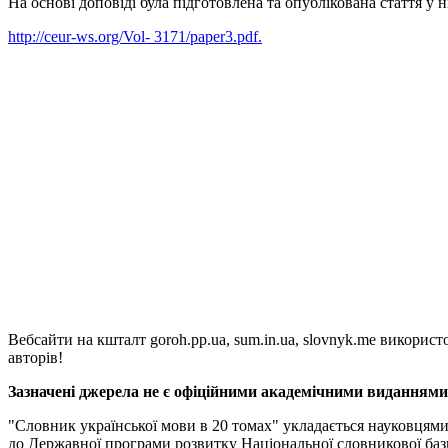
На основі доповіді була підготовлена та опублікована стаття 
http://ceur-ws.org/Vol- 3171/paper3.pdf.
Вебсайти на кшталт goroh.pp.ua, sum.in.ua, slovnyk.me викорис
авторів!
Зазначені джерела не є офіційними академічними виданнями, 
"Словник української мови в 20 томах" укладається науковцям
до Державної програми розвитку Національної словникової баз