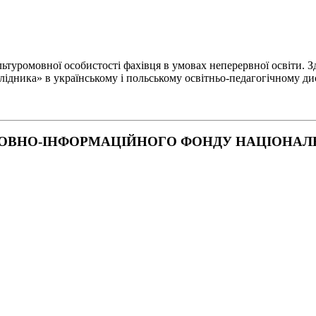
туромовної особистості фахівця в умовах неперервної освіти. Зд
лідника» в українському і польському освітньо-педагогічному ди
ОВНО-ІНФОРМАЦІЙНОГО ФОНДУ НАЦІОНАЛЬН