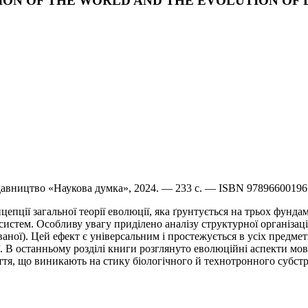
VOLUTION OF THE WORLD AND THE EVOLUTION O
идавництво «Наукова думка», 2024. — 233 с. — ISBN 9789660019
епції загальної теорії еволюції, яка ґрунтується на трьох фунд
стем. Особливу увагу приділено аналізу структурної організації
ної). Цей ефект є універсальним і простежується в усіх предмет
ії. В останньому розділі книги розглянуто еволюційні аспекти мов
тя, що виникають на стику біологічного й технотронного субстр