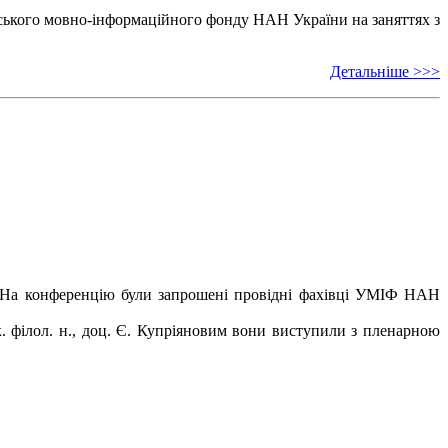
ського мовно-інформаційного фонду НАН України на заняттях з
Детальніше >>>
ов. На конференцію були запрошені провідні фахівці УМІФ НАН
к. філол. н., доц. Є. Купріяновим вони виступили з пленарною