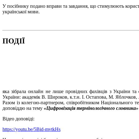
У посібнику подано вправи та завдання, що стимулюють корис
української мови.
ПОДІЇ
яка зібрала онлайн не лише провідних фахівців з України та
України: академік В. Широков, к.т.н. І. Остапова, М. Яблочков
Разом із колегою-партнером, співробітником Національного те
доповіддю на тему
«Цифровізація термінологічного словника» (Te
Відео доповіді:
https://youtu.be/5Bid-mvtkHs