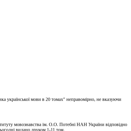
ика української мови в 20 томах" неправомірно, не вказуючи
титуту мовознавства ім. О.О. Потебні НАН України відповідно
огодні видано друком 1-11 том.