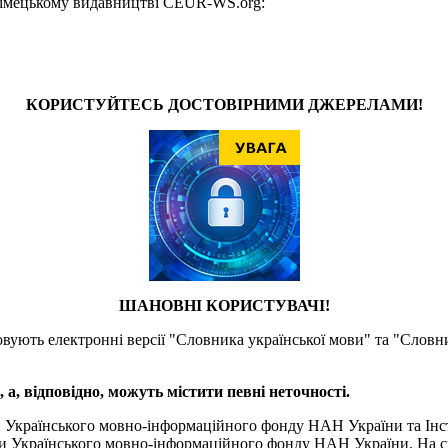
у німецькому видавництві CEUR-WS.org:
КОРИСТУЙТЕСЬ ДОСТОВІРНИМИ ДЖЕРЕЛАМИ!
ШАНОВНІ КОРИСТУВАЧІ!
товують електронні версії "Словника української мови" та "Словн
а, відповідно, можуть містити певні неточності.
и Українського мовно-інформаційного фонду НАН України та Інс
и Українського мовно-інформаційного фонду НАН України. На сь