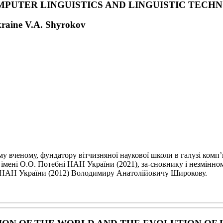
MPUTER LINGUISTICS
AND LINGUISTIC TECH
kraine V.A. Shyrokov
ому вченому,
фундатору вітчизняної наукової школи в галузі комп
ї імені О.О. Потебні НАН України (2021), за-
сновнику і незмінном
ку НАН
України (2012) Володимиру Анатолійовичу Широкову.