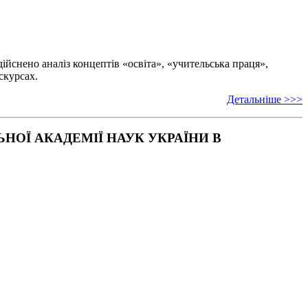
ійснено аналіз концептів «освіта», «учительська праця»,
скурсах.
Детальніше >>>
ОЇ АКАДЕМІЇ НАУК УКРАЇНИ В