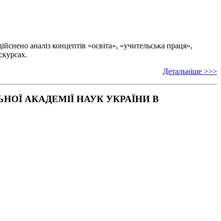
ійснено аналіз концептів «освіта», «учительська праця»,
скурсах.
Детальніше >>>
ОЇ АКАДЕМІЇ НАУК УКРАЇНИ В