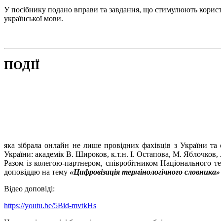
У посібнику подано вправи та завдання, що стимулюють корис
української мови.
ПОДІЇ
яка зібрала онлайн не лише провідних фахівців з України та
України: академік В. Широков, к.т.н. І. Остапова, М. Яблочков
Разом із колегою-партнером, співробітником Національного те
доповіддю на тему
«Цифровізація термінологічного словника» (Te
Відео доповіді:
https://youtu.be/5Bid-mvtkHs