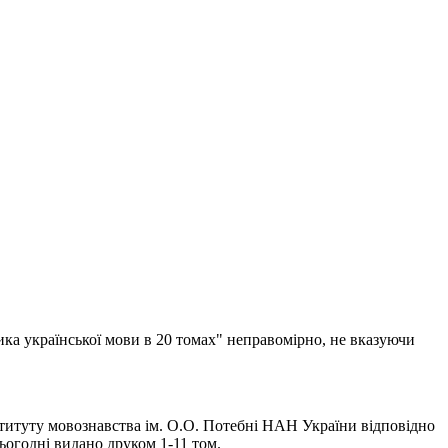
ика української мови в 20 томах" неправомірно, не вказуючи
титуту мовознавства ім. О.О. Потебні НАН України відповідно
огодні видано друком 1-11 том.