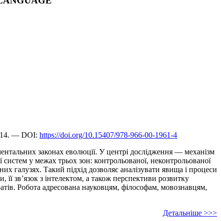
F LANGUAGE
614. — DOI:
https://doi.org/10.15407/978-966-00-1961-4
аментальних законах еволюції. У центрі дослідження — механізм
 систем у межах трьох зон: контрольованої, неконтрольованої
них галузях. Такий підхід дозволяє аналізувати явища і процеси
и, її зв’язок з інтелектом, а також перспективи розвитку
атів. Робота адресована науковцям, філософам, мовознавцям,
Детальніше >>>