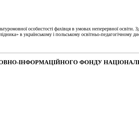
туромовної особистості фахівця в умовах неперервної освіти. Зд
лідника» в українському і польському освітньо-педагогічному ди
ОВНО-ІНФОРМАЦІЙНОГО ФОНДУ НАЦІОНАЛЬН