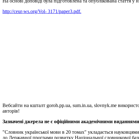
На основі доповіді була підготовлена та опублікована стаття 
http://ceur-ws.org/Vol- 3171/paper3.pdf.
Вебсайти на кшталт goroh.pp.ua, sum.in.ua, slovnyk.me викорис
авторів!
Зазначені джерела не є офіційними академічними виданнями, 
"Словник української мови в 20 томах" укладається науковцям
до Державної програми розвитку Національної словникової баз