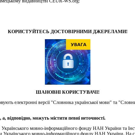
у німецькому видавництві CEUR-WS.org:
КОРИСТУЙТЕСЬ ДОСТОВІРНИМИ ДЖЕРЕЛАМИ!
ШАНОВНІ КОРИСТУВАЧІ!
товують електронні версії "Словника української мови" та "Словн
а, відповідно, можуть містити певні неточності.
и Українського мовно-інформаційного фонду НАН України та Інс
и Українського мовно-інформаційного фонду НАН України. На сь