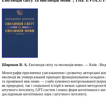
Еволюція світу та еволюція мови | THE E
Широков В. А.
Еволюція світу та еволюція мови. — Київ : В
Монографія присвячена узагальненню і розвитку авторської конц
еволюції як універсальний принцип функціонування складних си
та проміжної між ними — слабо (умовно) контрольованої (керова
як природної, так і соціальної історії в межах єдиної методолог
штучного інтелекту, GPT-систем і нових форм когнітивного жит
дослідникам когнітивних наук і штучного інтелекту.