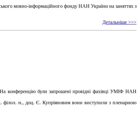
ського мовно-інформаційного фонду НАН України на заняттях з
Детальніше >>>
ов. На конференцію були запрошені провідні фахівці УМІФ НАН
к. філол. н., доц. Є. Купріяновим вони виступили з пленарною