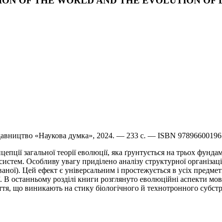
VOLUTION OF THE WORLD AND THE EVOLUTION O
идавництво «Наукова думка», 2024. — 233 с. — ISBN 9789660019
епції загальної теорії еволюції, яка ґрунтується на трьох фунд
стем. Особливу увагу приділено аналізу структурної організації
ної). Цей ефект є універсальним і простежується в усіх предмет
ії. В останньому розділі книги розглянуто еволюційні аспекти мов
тя, що виникають на стику біологічного й технотронного субстр