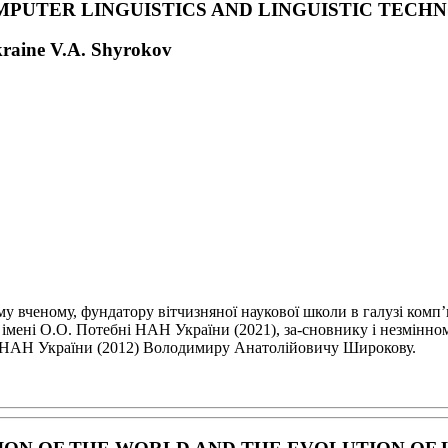
MPUTER LINGUISTICS
AND LINGUISTIC TECH
kraine V.A. Shyrokov
ому вченому,
фундатору вітчизняної наукової школи в галузі комп
ї імені О.О. Потебні НАН України (2021), за-
сновнику і незмінном
ку НАН
України (2012) Володимиру Анатолійовичу Широкову.