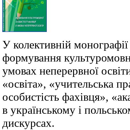
У колективній монографії
формування культуромовно
умовах неперервної освіти
«освіта», «учительська п
особистість фахівця», «ак
в українському і польськ
дискурсах.