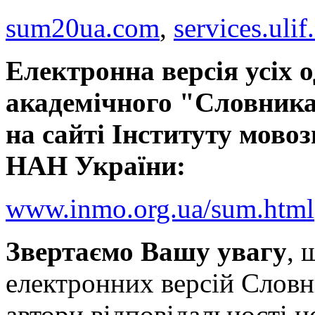
sum20ua.com
,
services.ulif
Електронна версія усіх 
академічного "Словника
на сайті Інституту мовоз
НАН України:
www.inmo.org.ua/sum.html
Звертаємо Вашу увагу
, 
електронних версій Словн
автори відповідальності н