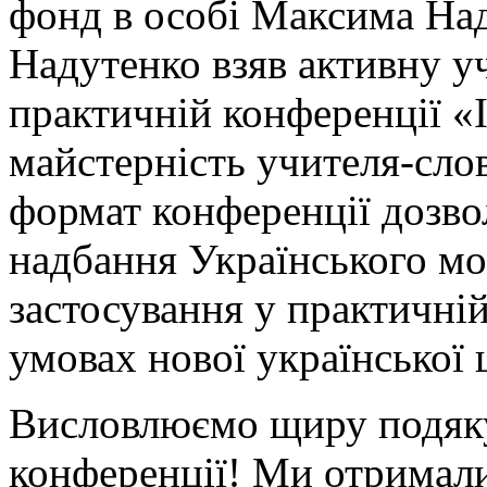
фонд в особі Максима На
Надутенко взяв активну уч
практичній конференції «Ін
майстерність учителя-сло
формат конференції дозво
надбання Українського м
застосування у практичній
умовах нової української 
Висловлюємо щиру подяку
конференції! Ми отримали