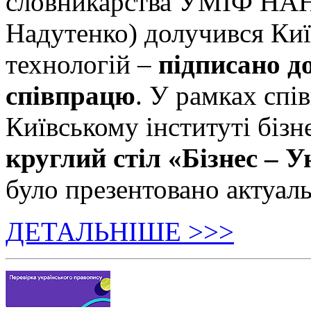
словникарства УМІФ НАН 
Надутенко) долучився Київ
технологій –
підписано д
співпрацю
. У рамках спі
Київському інституті бізн
круглий стіл «Бізнес – У
було презентовано актуаль
ДЕТАЛЬНІШЕ >>>