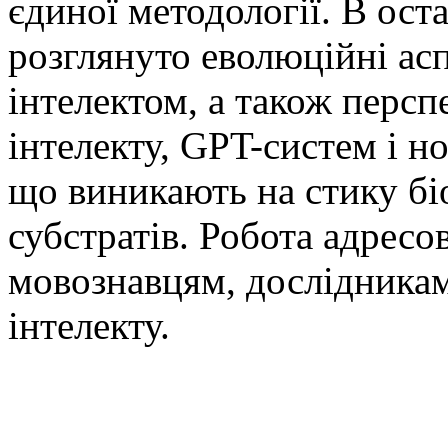
єдиної методології. В ост
розглянуто еволюційні аспе
інтелектом, а також перс
інтелекту, GPT-систем і н
що виникають на стику бі
субстратів. Робота адресо
мовознавцям, дослідникам
інтелекту.