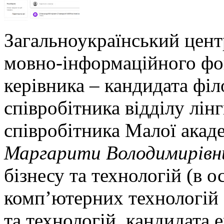
Загальноукраїнський цент
мовно-інформаційного фо
керівника – кандидата філ
співробітника відділу лін
співробітника Малої акаде
Маргарити Володимирівн
бізнесу та технологій (в о
комп’ютерних технологій 
та технологій, кандидата 