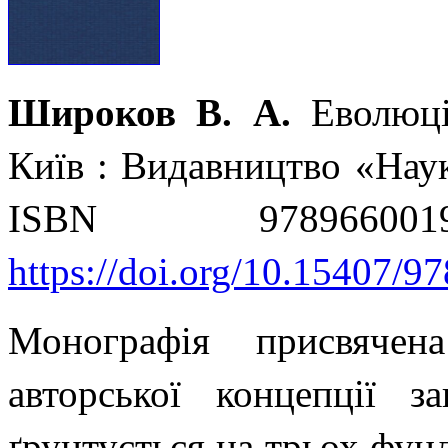
Широков В. А.
Еволюці
Київ : Видавництво «Нау
ISBN 978966
https://doi.org/10.15407/9
Монографія присвячен
авторської концепції за
ґрунтується на трьох фун