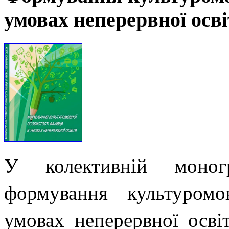
умовах неперервної осв
У колективній моногр
формування культуромо
умовах неперервної освіт