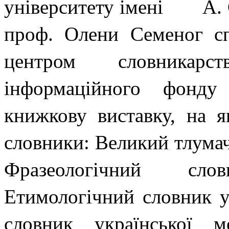
університету імені А. С
проф. Олени Семеног сп
центром словникарс
інформаційного фонду
книжкову виставку, на я
словники: Великий тлумач
Фразеологічний сло
Етимологічний словник у
словник української м