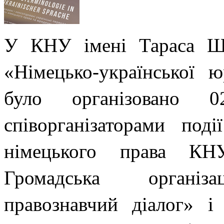
У КНУ імені Тараса Ше
«Німецько-української 
було організовано 
співорганізаторами под
німецького права КН
Громадська організац
правознавчий діалог» і 