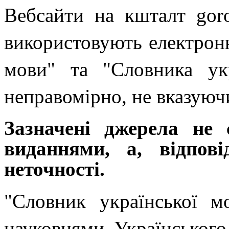
Вебсайти на кшталт goroh
використовують електронн
мови" та "Словника ук
неправомірно, не вказуючи
Зазначені джерела не
виданнями, а, відпов
неточності.
"Словник української м
науковцями Українськог