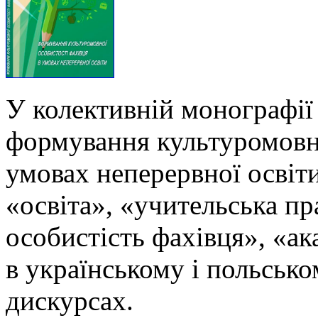
У колективній монографії
формування культуромовно
умовах неперервної освіти
«освіта», «учительська п
особистість фахівця», «ак
в українському і польськ
дискурсах.