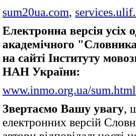
sum20ua.com
,
services.ulif
Електронна версія усіх 
академічного "Словника
на сайті Інституту мовоз
НАН України:
www.inmo.org.ua/sum.html
Звертаємо Вашу увагу
, 
електронних версій Словн
автори відповідальності н