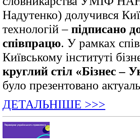
словникарства УМІФ НАН 
Надутенко) долучився Київ
технологій –
підписано д
співпрацю
. У рамках спі
Київському інституті бізн
круглий стіл «Бізнес – У
було презентовано актуаль
ДЕТАЛЬНІШЕ >>>