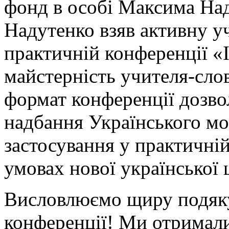
фонд в особі Максима На
Надутенко взяв активну уч
практичній конференції «Ін
майстерність учителя-сло
формат конференції дозво
надбання Українського м
застосування у практичній
умовах нової української 
Висловлюємо щиру подяку
конференції! Ми отримали