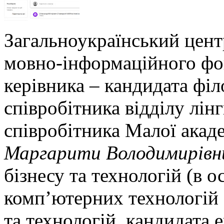
Загальноукраїнський цент
мовно-інформаційного фо
керівника – кандидата філ
співробітника відділу лін
співробітника Малої акаде
Маргарити Володимирівн
бізнесу та технологій (в о
комп’ютерних технологій 
та технологій, кандидата 