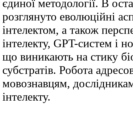
єдиної методології. В ост
розглянуто еволюційні аспе
інтелектом, а також перс
інтелекту, GPT-систем і н
що виникають на стику бі
субстратів. Робота адресо
мовознавцям, дослідникам
інтелекту.