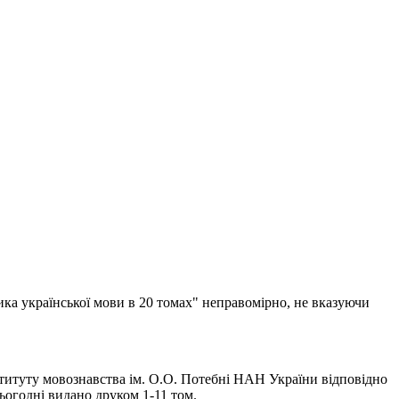
ика української мови в 20 томах" неправомірно, не вказуючи
титуту мовознавства ім. О.О. Потебні НАН України відповідно
огодні видано друком 1-11 том.