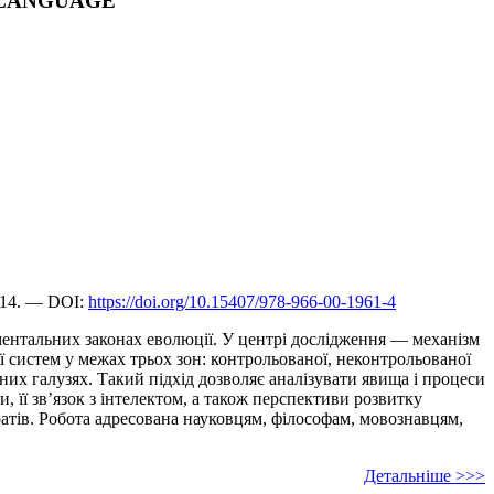
F LANGUAGE
614. — DOI:
https://doi.org/10.15407/978-966-00-1961-4
аментальних законах еволюції. У центрі дослідження — механізм
 систем у межах трьох зон: контрольованої, неконтрольованої
них галузях. Такий підхід дозволяє аналізувати явища і процеси
и, її зв’язок з інтелектом, а також перспективи розвитку
атів. Робота адресована науковцям, філософам, мовознавцям,
Детальніше >>>