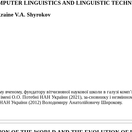
MPUTER LINGUISTICS
AND LINGUISTIC TECH
kraine V.A. Shyrokov
ому вченому,
фундатору вітчизняної наукової школи в галузі комп
ї імені О.О. Потебні НАН України (2021), за-
сновнику і незмінном
ку НАН
України (2012) Володимиру Анатолійовичу Широкову.