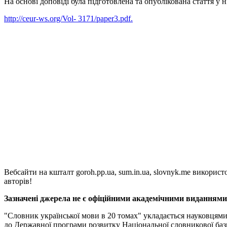
На основі доповіді була підготовлена та опублікована стаття 
http://ceur-ws.org/Vol- 3171/paper3.pdf.
Вебсайти на кшталт goroh.pp.ua, sum.in.ua, slovnyk.me викорис
авторів!
Зазначені джерела не є офіційними академічними виданнями, 
"Словник української мови в 20 томах" укладається науковцям
до Державної програми розвитку Національної словникової баз