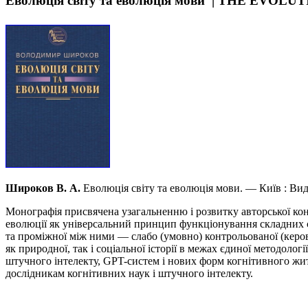
Еволюція світу та еволюція мови | THE E
Широков В. А.
Еволюція світу та еволюція мови. — Київ : В
Монографія присвячена узагальненню і розвитку авторської конц
еволюції як універсальний принцип функціонування складних си
та проміжної між ними — слабо (умовно) контрольованої (керова
як природної, так і соціальної історії в межах єдиної методолог
штучного інтелекту, GPT-систем і нових форм когнітивного жит
дослідникам когнітивних наук і штучного інтелекту.