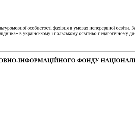
туромовної особистості фахівця в умовах неперервної освіти. Зд
лідника» в українському і польському освітньо-педагогічному ди
ОВНО-ІНФОРМАЦІЙНОГО ФОНДУ НАЦІОНАЛЬН