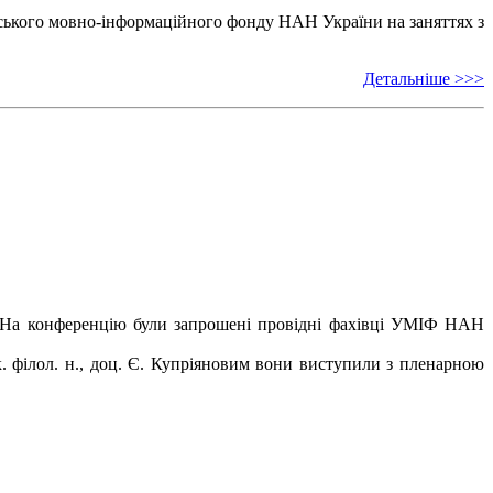
ського мовно-інформаційного фонду НАН України на заняттях з
Детальніше >>>
ов. На конференцію були запрошені провідні фахівці УМІФ НАН
к. філол. н., доц. Є. Купріяновим вони виступили з пленарною