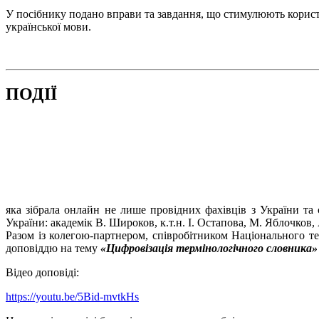
У посібнику подано вправи та завдання, що стимулюють корис
української мови.
ПОДІЇ
яка зібрала онлайн не лише провідних фахівців з України та
України: академік В. Широков, к.т.н. І. Остапова, М. Яблочков
Разом із колегою-партнером, співробітником Національного те
доповіддю на тему
«Цифровізація термінологічного словника» (Te
Відео доповіді:
https://youtu.be/5Bid-mvtkHs