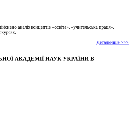
ійснено аналіз концептів «освіта», «учительська праця»,
скурсах.
Детальніше >>>
ОЇ АКАДЕМІЇ НАУК УКРАЇНИ В