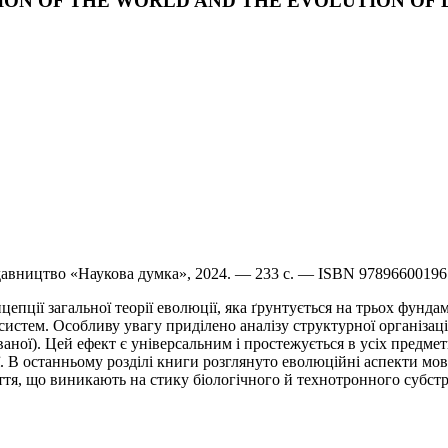
VOLUTION OF THE WORLD AND THE EVOLUTION O
идавництво «Наукова думка», 2024. — 233 с. — ISBN 9789660019
епції загальної теорії еволюції, яка ґрунтується на трьох фунд
стем. Особливу увагу приділено аналізу структурної організації
ної). Цей ефект є універсальним і простежується в усіх предмет
ії. В останньому розділі книги розглянуто еволюційні аспекти мов
тя, що виникають на стику біологічного й технотронного субстр