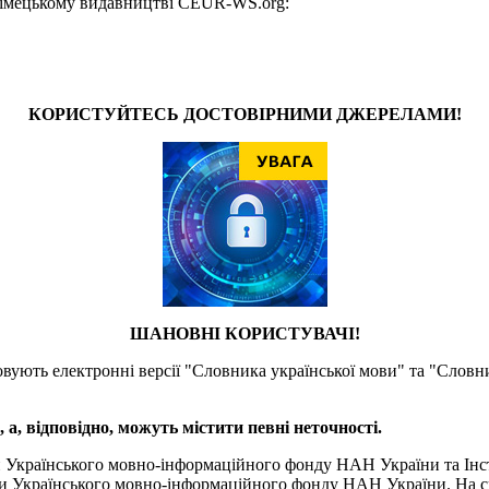
у німецькому видавництві CEUR-WS.org:
КОРИСТУЙТЕСЬ ДОСТОВІРНИМИ ДЖЕРЕЛАМИ!
ШАНОВНІ КОРИСТУВАЧІ!
товують електронні версії "Словника української мови" та "Словн
а, відповідно, можуть містити певні неточності.
и Українського мовно-інформаційного фонду НАН України та Інс
и Українського мовно-інформаційного фонду НАН України. На сь