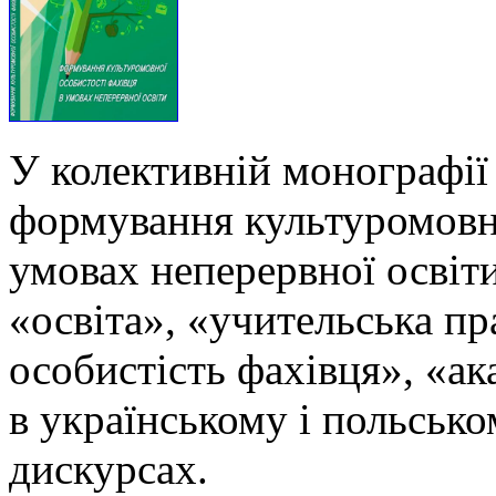
У колективній монографії
формування культуромовно
умовах неперервної освіти
«освіта», «учительська п
особистість фахівця», «ак
в українському і польськ
дискурсах.