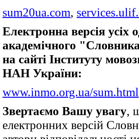
sum20ua.com
,
services.ulif
Електронна версія усіх 
академічного "Словника
на сайті Інституту мовоз
НАН України:
www.inmo.org.ua/sum.html
Звертаємо Вашу увагу
, 
електронних версій Словн
автори відповідальності н