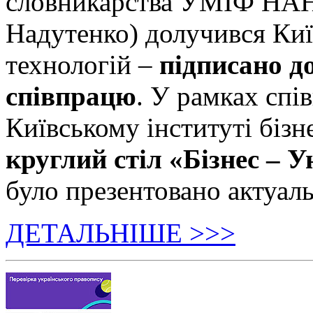
словникарства УМІФ НАН 
Надутенко) долучився Київ
технологій –
підписано д
співпрацю
. У рамках спі
Київському інституті бізн
круглий стіл «Бізнес – У
було презентовано актуаль
ДЕТАЛЬНІШЕ >>>