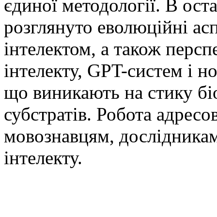
єдиної методології. В ост
розглянуто еволюційні аспе
інтелектом, а також перс
інтелекту, GPT-систем і н
що виникають на стику бі
субстратів. Робота адресо
мовознавцям, дослідникам
інтелекту.