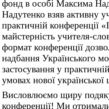
фонд в особі Максима На
Надутенко взяв активну уч
практичній конференції «Ін
майстерність учителя-сло
формат конференції дозво
надбання Українського м
застосування у практичній
умовах нової української 
Висловлюємо щиру подяку
конференції! Ми отримали