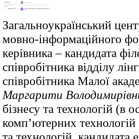
Загальноукраїнський цент
мовно-інформаційного фо
керівника – кандидата філ
співробітника відділу лін
співробітника Малої акаде
Маргарити Володимирівн
бізнесу та технологій (в о
комп’ютерних технологій 
та технологій, кандидата 