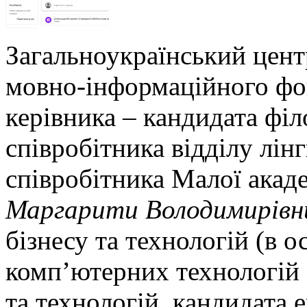
Загальноукраїнський цент
мовно-інформаційного фо
керівника – кандидата філ
співробітника відділу лін
співробітника Малої акаде
Маргарити Володимирівн
бізнесу та технологій (в о
комп’ютерних технологій 
та технологій, кандидата 