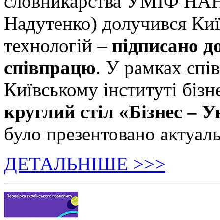
словникарства УМІФ НАН 
Надутенко) долучився Київ
технологій –
підписано д
співпрацю
. У рамках спі
Київському інституті бізн
круглий стіл «Бізнес – У
було презентовано актуаль
ДЕТАЛЬНІШЕ >>>