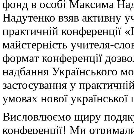
фонд в особі Максима На
Надутенко взяв активну уч
практичній конференції «Ін
майстерність учителя-сло
формат конференції дозво
надбання Українського м
застосування у практичній
умовах нової української 
Висловлюємо щиру подяку
конференції! Ми отримали