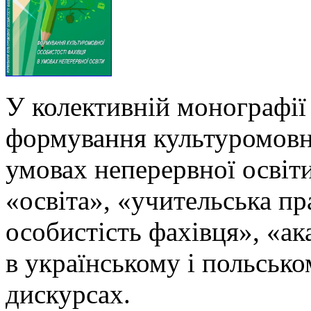
У колективній монографії
формування культуромовно
умовах неперервної освіти
«освіта», «учительська п
особистість фахівця», «ак
в українському і польськ
дискурсах.