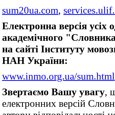
sum20ua.com
,
services.ulif
Електронна версія усіх 
академічного "Словника
на сайті Інституту мовоз
НАН України:
www.inmo.org.ua/sum.html
Звертаємо Вашу увагу
, 
електронних версій Словн
автори відповідальності н