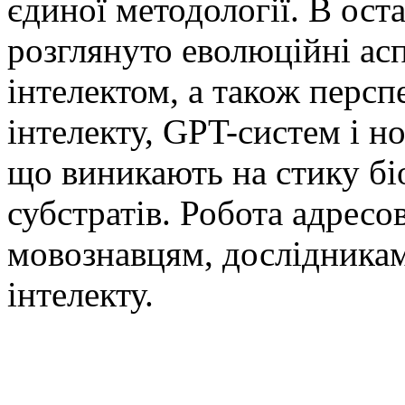
єдиної методології. В ост
розглянуто еволюційні аспе
інтелектом, а також перс
інтелекту, GPT-систем і н
що виникають на стику бі
субстратів. Робота адресо
мовознавцям, дослідникам
інтелекту.